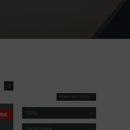
Búsqueda
REINICIAR TODO
TIPO
95€
CATEGORÍA