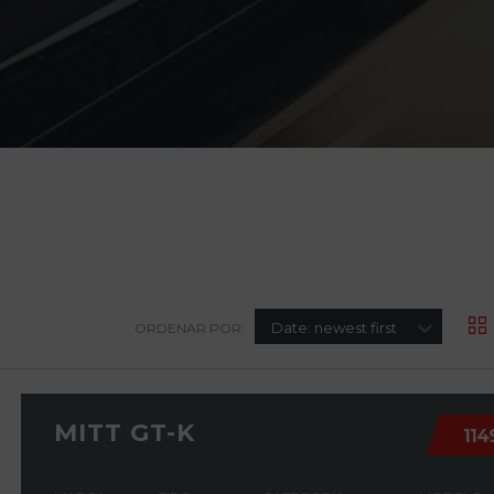
Date: newest first
ORDENAR POR:
MITT GT-K
114