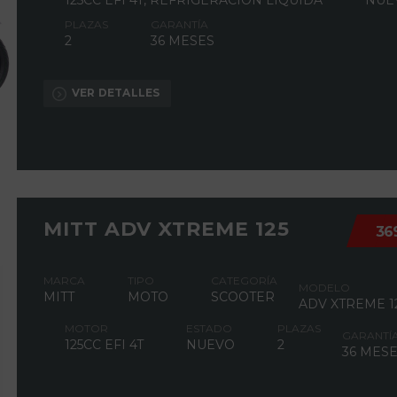
125CC EFI 4T, REFRIGERACIÓN LÍQUIDA
NUE
PLAZAS
GARANTÍA
2
36 MESES
VER DETALLES
MITT ADV XTREME 125
36
MARCA
TIPO
CATEGORÍA
MODELO
MITT
MOTO
SCOOTER
ADV XTREME 1
MOTOR
ESTADO
PLAZAS
GARANTÍ
125CC EFI 4T
NUEVO
2
36 MES