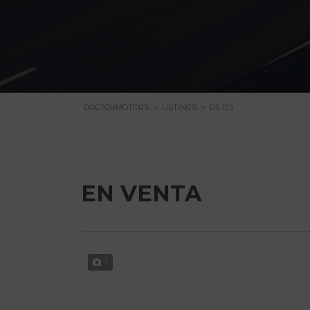
DOCTORMOTORS
>
LISTINGS
>
DS 125
EN VENTA
1