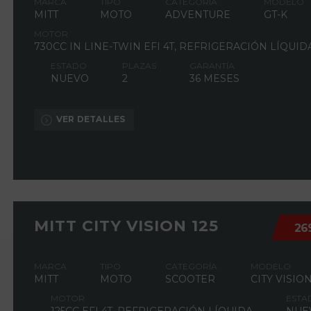
MARCA
TIPO
CATEGORÍA
MODELO
MITT
MOTO
ADVENTURE
GT-K
MOTOR
730CC IN LINE-TWIN EFI 4T, REFRIGERACIÓN LÍQUID
ESTADO
PLAZAS
GARANTÍA
NUEVO
2
36 MESES
VER DETALLES
MITT CITY VISION 125
26
MARCA
TIPO
CATEGORÍA
MODELO
MITT
MOTO
SCOOTER
CITY VISIO
MOTOR
ESTA