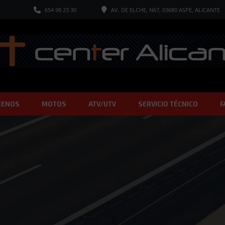
654 98 23 30
AV. DE ELCHE, N67, 03680 ASPE, ALICANTE
CENOS
MOTOS
ATV/UTV
SERVICIO TÉCNICO
F