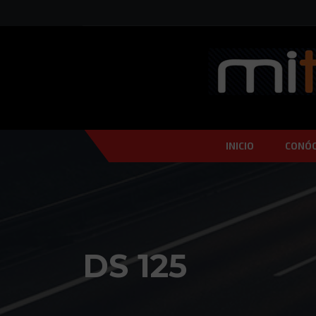
INICIO
CONÓ
DS 125