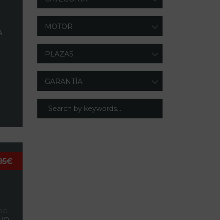
MOTOR
A
PLAZAS
GARANTÍA
95€
N
DO