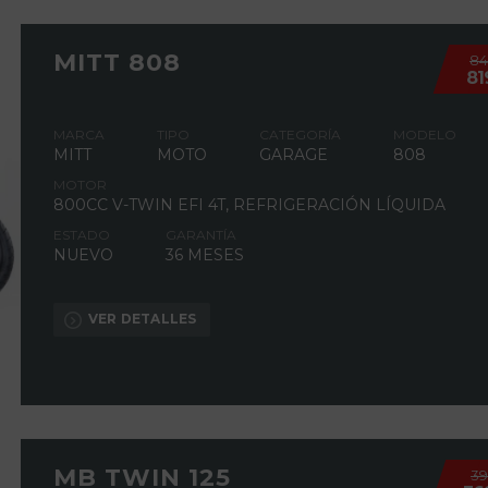
MITT 808
8
81
MARCA
TIPO
CATEGORÍA
MODELO
MITT
MOTO
GARAGE
808
MOTOR
800CC V-TWIN EFI 4T, REFRIGERACIÓN LÍQUIDA
ESTADO
GARANTÍA
NUEVO
36 MESES
VER DETALLES
MB TWIN 125
3