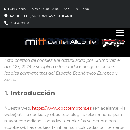
LUN-VIE 9:30 - 13:30 / 16:30 - 20:00 ─ SAB 11:00 - 13:00
AV. DE ELCHE, N67, 03680 ASPE, ALICANTE
654 98 23 30
Esta política de cookies fue actualizada por última vez el
abril 23, 2024 y se aplica a los ciudadanos y residentes
legales permanentes del Espacio Económico Europeo y
Suiza.
1. Introducción
Nuestra web,
https://www.doctormotors.es
(en adelante: «la
web») utiliza cookies y otras tecnologías relacionadas (para
mayor comodidad, todas las tecnologías se denominan
«cookies»). Las cookies también son colocadas por terceros