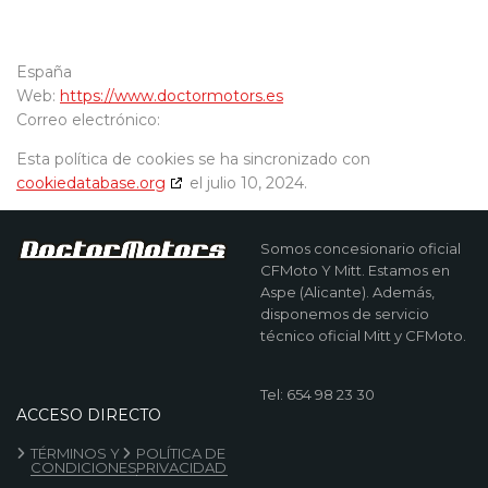
España
Web:
https://www.doctormotors.es
Correo electrónico:
Esta política de cookies se ha sincronizado con
cookiedatabase.org
el julio 10, 2024.
Somos concesionario oficial
CFMoto Y Mitt. Estamos en
Aspe (Alicante). Además,
disponemos de servicio
técnico oficial Mitt y CFMoto.
Tel: 654 98 23 30
ACCESO DIRECTO
TÉRMINOS Y
POLÍTICA DE
CONDICIONES
PRIVACIDAD