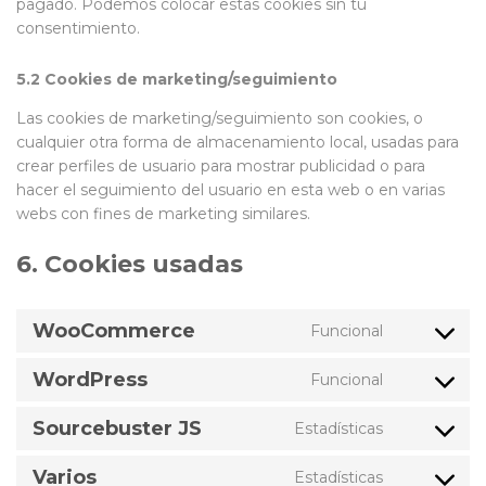
pagado. Podemos colocar estas cookies sin tu
consentimiento.
5.2 Cookies de marketing/seguimiento
Las cookies de marketing/seguimiento son cookies, o
cualquier otra forma de almacenamiento local, usadas para
crear perfiles de usuario para mostrar publicidad o para
hacer el seguimiento del usuario en esta web o en varias
webs con fines de marketing similares.
6. Cookies usadas
WooCommerce
Funcional
Consent
to
WordPress
Funcional
service
Consent
woocomme
to
Sourcebuster JS
Estadísticas
service
Consent
wordpress
to
Varios
Estadísticas