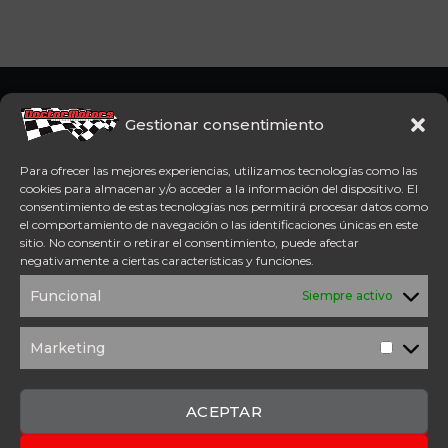
Somos concesionario oficial
CFMoto Y Mitt. Estamos en
Gestionar consentimiento
Aspe (Alicante). Además,
disponemos de servicio
Para ofrecer las mejores experiencias, utilizamos tecnologías como las
técnico oficial Mitt y CFMoto.
cookies para almacenar y/o acceder a la información del dispositivo. El
consentimiento de estas tecnologías nos permitirá procesar datos como
el comportamiento de navegación o las identificaciones únicas en este
Tel: 654 98 23 30
sitio. No consentir o retirar el consentimiento, puede afectar
ACCESO DIRECTO
negativamente a ciertas características y funciones.
TÉRMINOS Y
POLÍTICA DE
Funcional
Siempre activo
CONDICIONES
PRIVACIDAD
POLÍTICA DE
AVISO
COOKIES
LEGAL
Marketing
Marketi
SOLICITUD DE
PRESUPUESTO
CONTACTO
ACEPTAR