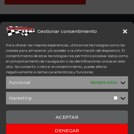
Somos concesionario oficial
CFMoto Y Mitt. Estamos en
Gestionar consentimiento
Aspe (Alicante). Además,
disponemos de servicio
Para ofrecer las mejores experiencias, utilizamos tecnologías como las
técnico oficial Mitt y CFMoto.
cookies para almacenar y/o acceder a la información del dispositivo. El
consentimiento de estas tecnologías nos permitirá procesar datos como
el comportamiento de navegación o las identificaciones únicas en este
Tel: 654 98 23 30
sitio. No consentir o retirar el consentimiento, puede afectar
ACCESO DIRECTO
negativamente a ciertas características y funciones.
TÉRMINOS Y
POLÍTICA DE
Funcional
Siempre activo
CONDICIONES
PRIVACIDAD
POLÍTICA DE
AVISO
COOKIES
LEGAL
Marketing
Marketi
SOLICITUD DE
PRESUPUESTO
CONTACTO
ACEPTAR
DENEGAR