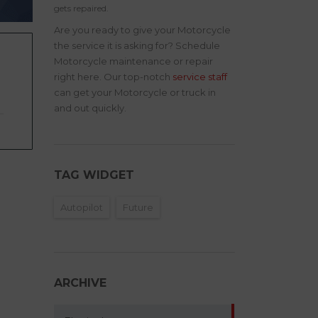
gets repaired.
Are you ready to give your Motorcycle
the service it is asking for? Schedule
Motorcycle maintenance or repair
right here. Our top-notch
service staff
can get your Motorcycle or truck in
and out quickly.
TAG WIDGET
Autopilot
Future
ARCHIVE
Archive