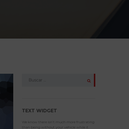
Buscar:
TEXT WIDGET
We know there isn’t much more frustrating
than being without your vehicle while it