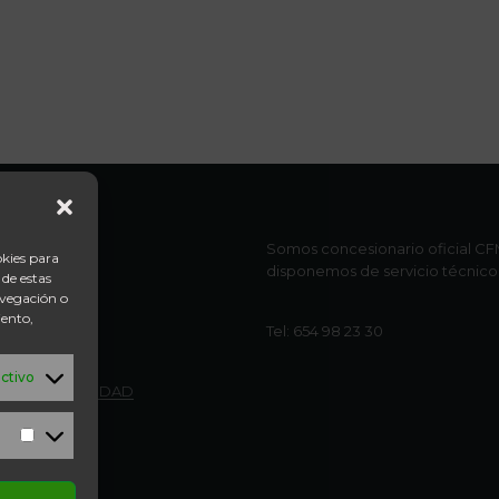
Somos concesionario oficial CFM
okies para
disponemos de servicio técnico 
 de estas
avegación o
iento,
Tel: 654 98 23 30
ctivo
CA DE PRIVACIDAD
LEGAL
Marketing
ACTO