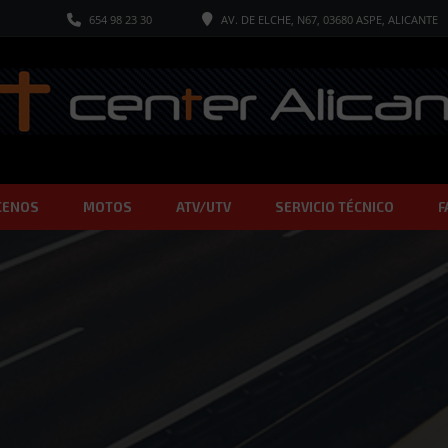
654 98 23 30
AV. DE ELCHE, N67, 03680 ASPE, ALICANTE
CENOS
MOTOS
ATV/UTV
SERVICIO TÉCNICO
F