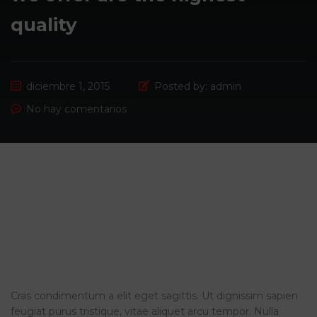
quality
diciembre 1, 2015
Posted by:
admin
No hay comentarios
The Tesla Model S isn’t the first truly
autonomous Motorcycle on the road and
available for sale to the public. We’re not
there yet, just as a society.
Cras condimentum a elit eget sagittis. Ut dignissim sapien
feugiat purus tristique, vitae aliquet arcu tempor. Nulla