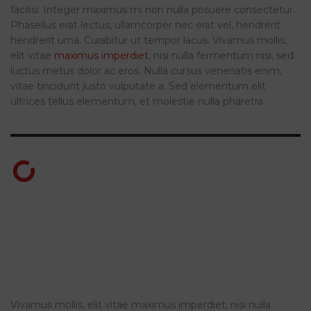
facilisi. Integer maximus mi non nulla posuere consectetur.
Phasellus erat lectus, ullamcorper nec erat vel, hendrerit
hendrerit urna. Curabitur ut tempor lacus. Vivamus mollis,
elit vitae
maximus imperdiet
, nisi nulla fermentum nisi, sed
luctus metus dolor ac eros. Nulla cursus venenatis enim,
vitae tincidunt justo vulputate a. Sed elementum elit
ultrices tellus elementum, et molestie nulla pharetra.
Suspendisse vitae tellus non turpis suscipit
pellentesque sed quis tortor. Sed auctor elit
et felis varius eleifend. Cras gravida, ligula in
imperdiet imperdiet, nisl justo iaculis nulla,
non tincidunt purus neque sit amet turpis.
Vivamus mollis, elit vitae maximus imperdiet, nisi nulla