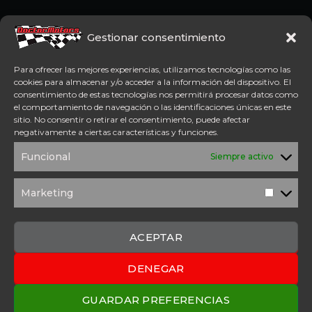
Somos concesionario oficial
CFMoto Y Mitt. Estamos en
Gestionar consentimiento
Aspe (Alicante). Además,
disponemos de servicio
Para ofrecer las mejores experiencias, utilizamos tecnologías como las
técnico oficial Mitt y CFMoto.
cookies para almacenar y/o acceder a la información del dispositivo. El
consentimiento de estas tecnologías nos permitirá procesar datos como
el comportamiento de navegación o las identificaciones únicas en este
Tel: 654 98 23 30
sitio. No consentir o retirar el consentimiento, puede afectar
ACCESO DIRECTO
negativamente a ciertas características y funciones.
TÉRMINOS Y
POLÍTICA DE
Funcional
Siempre activo
CONDICIONES
PRIVACIDAD
POLÍTICA DE
AVISO
COOKIES
LEGAL
Marketing
Marketi
SOLICITUD DE
PRESUPUESTO
CONTACTO
ACEPTAR
DENEGAR
2025 Copyright © Doctor Motors – Desarrollado por
Upanel
Webs
GUARDAR PREFERENCIAS