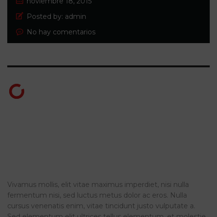
noviembre 18, 2015
Posted by:
admin
No hay comentarios
Suspendisse vitae tellus non turpis suscipit
pellentesque sed quis tortor. Sed auctor elit
et felis varius eleifend. Cras gravida, ligula in
imperdiet imperdiet, nisl justo iaculis nulla,
non tincidunt purus neque sit amet turpis.
Vivamus mollis, elit vitae maximus imperdiet, nisi nulla
fermentum nisi, sed luctus metus dolor ac eros. Nulla
cursus venenatis enim, vitae tincidunt justo vulputate a.
Sed elementum elit ultrices tellus elementum, et molestie