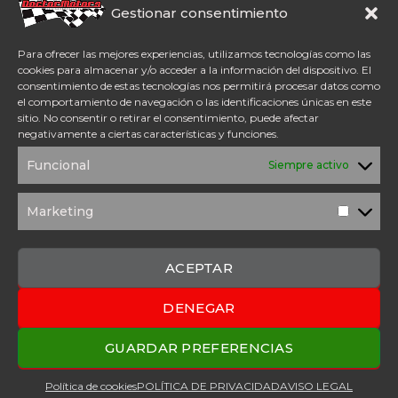
CFMoto Y Mitt. Estamos en
Gestionar consentimiento
Aspe (Alicante). Además,
disponemos de servicio
Para ofrecer las mejores experiencias, utilizamos tecnologías como las
técnico oficial Mitt y CFMoto.
cookies para almacenar y/o acceder a la información del dispositivo. El
consentimiento de estas tecnologías nos permitirá procesar datos como
el comportamiento de navegación o las identificaciones únicas en este
Tel: 654 98 23 30
sitio. No consentir o retirar el consentimiento, puede afectar
ACCESO DIRECTO
negativamente a ciertas características y funciones.
TÉRMINOS Y
POLÍTICA DE
Funcional
Siempre activo
CONDICIONES
PRIVACIDAD
POLÍTICA DE
AVISO
COOKIES
LEGAL
Marketing
Marketi
SOLICITUD DE
PRESUPUESTO
CONTACTO
ACEPTAR
DENEGAR
2025 Copyright © Doctor Motors – Desarrollado por
Upanel
Webs
GUARDAR PREFERENCIAS
Política de cookies
POLÍTICA DE PRIVACIDAD
AVISO LEGAL