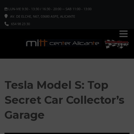
LUN-VIE 9:30 - 13:30 / 16:30 - 20:00 ─ SAB 11:00 - 13:00
AV. DE ELCHE, N67, 03680 ASPE, ALICANTE
654 98 23 30
DOCTORMOTORS
>
UNCATEGORIZED
>
TESLA MODEL S: TOP SECRET
CAR COLLECTOR’S GARAGE
Tesla Model S: Top
Secret Car Collector’s
Garage