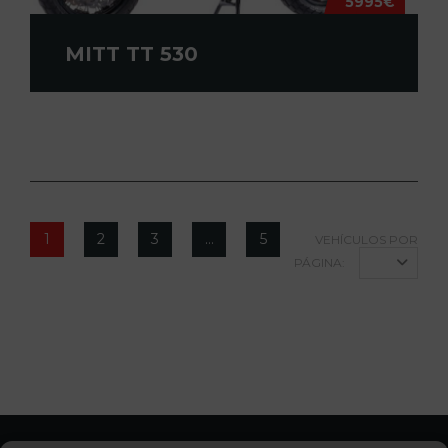
5995€
MITT TT 530
1
2
3
…
5
VEHÍCULOS POR
PÁGINA:
12