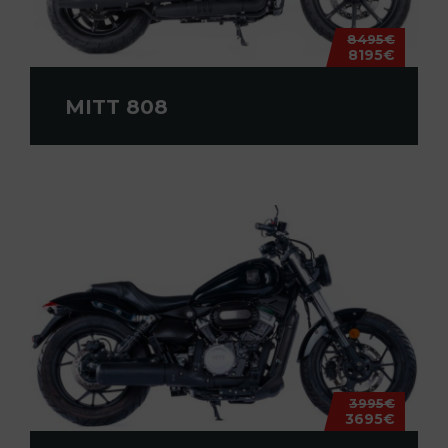
8495€
8195€
MITT 808
3995€
3695€