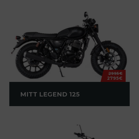
2995€
2795€
MITT LEGEND 125