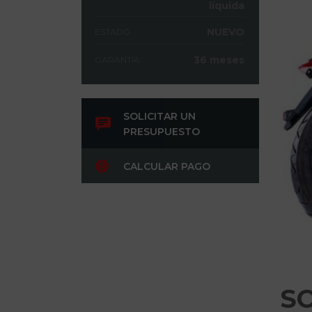
líquida
NUEVO
ESTADO
36 meses
GARANTÍA
SOLICITAR UN
PRESUPUESTO
CALCULAR PAGO
S