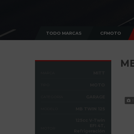
TODO MARCAS
CFMOTO
MB
MITT
MARCA
MOTO
TIPO
GARAGE
CATEGORÍA
1
MB TWIN 125
MODELO
125cc V-Twin
EFI 4T,
MOTOR
Refrigeración