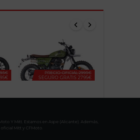
95€
PRECIO OFICIAL
2995€
95€
SEGURO GRATIS
2795€
MITT SCRAMBLER 278
oto Y Mitt. Estamos en Aspe (Alicante). Además,
oficial Mitt y CFMoto.