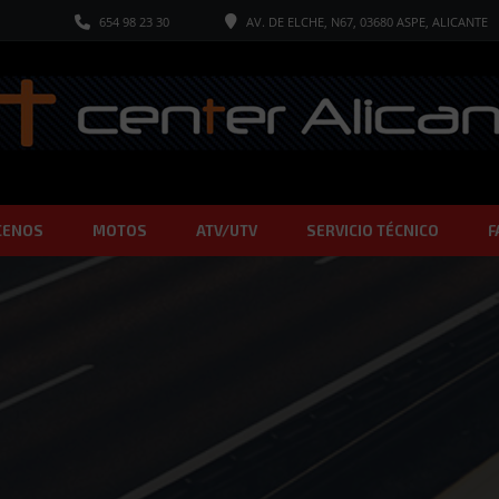
654 98 23 30
AV. DE ELCHE, N67, 03680 ASPE, ALICANTE
CENOS
MOTOS
ATV/UTV
SERVICIO TÉCNICO
F