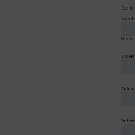
Escríb
Nomb
Nombr
Email
(
Teléf
Vehícu