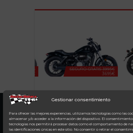
SEARCH RESULTS
RO GRATIS
8495€
SEGURO GRATIS
3995€
8195€
3695€
MB TWIN 125
MITT
Gestionar consentimiento
Para ofrecer las mejores experiencias, utilizamos tecnologías como las co
almacenar y/o acceder a la información del dispositivo. El consentimiento
tecnologías nos permitirá procesar datos como el comportamiento de n
las identificaciones únicas en este sitio. No consentir o retirar el consentim