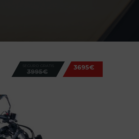
SEGURO GRATIS
3695€
3995€