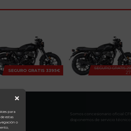
SEGURO GRATIS
29
SEGURO GRATIS
3395€
27
 LEGEND 301
MITT LEGEND 125
okies para
Somos concesionario oficial CFM
 de estas
disponemos de servicio técnico 
avegación o
iento,