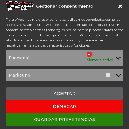
Somos concesionario oficial
Gestionar consentimiento
CFMoto Y Mitt. Estamos en
Aspe (Alicante). Además,
Para ofrecer las mejores experiencias, utilizamos tecnologías como las
disponemos de servicio
cookies para almacenar y/o acceder a la información del dispositivo. El
técnico oficial Mitt y CFMoto.
consentimiento de estas tecnologías nos permitirá procesar datos como
el comportamiento de navegación o las identificaciones únicas en este
sitio. No consentir o retirar el consentimiento, puede afectar
Tel: 654 98 23 30
negativamente a ciertas características y funciones.
ACCESO DIRECTO
Funcional
TÉRMINOS Y
POLÍTICA DE
Siempre activo
CONDICIONES
PRIVACIDAD
POLÍTICA DE
AVISO
COOKIES
LEGAL
Marketing
Marketi
SOLICITUD DE
PRESUPUESTO
CONTACTO
ACEPTAR
DENEGAR
2025 Copyright © Doctor Motors – Desarrollado por
Upanel
Webs
GUARDAR PREFERENCIAS