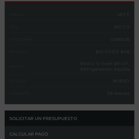
MITT
MARCA
MOTO
TIPO
GARAGE
CATEGORÍA
BIG FOOT 808
MODELO
800cc V-Twin EFI 4T,
MOTOR
Refrigeración líquida
NUEVO
ESTADO
36 meses
GARANTÍA
SOLICITAR UN PRESUPUESTO
CALCULAR PAGO