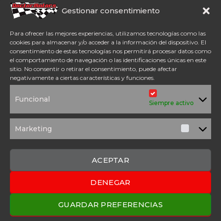
Somos concesionario oficial
Gestionar consentimiento
CFMoto Y Mitt. Estamos en
Aspe (Alicante). Además,
Para ofrecer las mejores experiencias, utilizamos tecnologías como las
disponemos de servicio
cookies para almacenar y/o acceder a la información del dispositivo. El
técnico oficial Mitt y CFMoto.
consentimiento de estas tecnologías nos permitirá procesar datos como
el comportamiento de navegación o las identificaciones únicas en este
sitio. No consentir o retirar el consentimiento, puede afectar
Tel: 654 98 23 30
negativamente a ciertas características y funciones.
ACCESO DIRECTO
Funcional
TÉRMINOS Y
POLÍTICA DE
Siempre activo
CONDICIONES
PRIVACIDAD
POLÍTICA DE
AVISO
COOKIES
LEGAL
Marketing
Marketi
SOLICITUD DE
PRESUPUESTO
CONTACTO
ACEPTAR
DENEGAR
2025 Copyright © Doctor Motors – Desarrollado por
Upanel
Webs
GUARDAR PREFERENCIAS