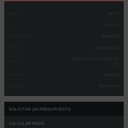
MITT
MARCA
MOTO
TIPO
GARAGE
CATEGORÍA
LEGEND 301
MODELO
234cc In Line-Twin EFI
MOTOR
4T
NUEVO
ESTADO
36 meses
GARANTÍA
SOLICITAR UN PRESUPUESTO
CALCULAR PAGO