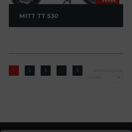
5995€
MITT TT 530
1
2
3
…
5
VEHÍCULOS POR
PÁGINA:
12