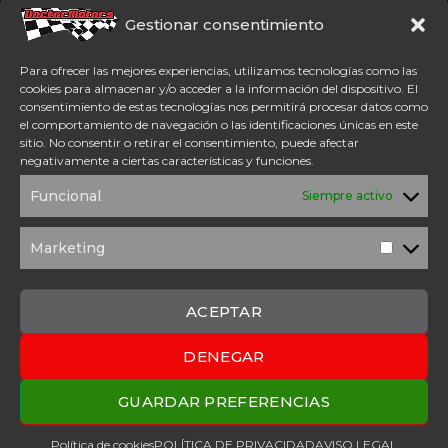
Somos concesionario oficial
CFMoto Y Mitt. Estamos en
Gestionar consentimiento
Aspe (Alicante). Además,
disponemos de servicio
Para ofrecer las mejores experiencias, utilizamos tecnologías como las
técnico oficial Mitt y CFMoto.
cookies para almacenar y/o acceder a la información del dispositivo. El
consentimiento de estas tecnologías nos permitirá procesar datos como
el comportamiento de navegación o las identificaciones únicas en este
Tel: 654 98 23 30
sitio. No consentir o retirar el consentimiento, puede afectar
ACCESO DIRECTO
negativamente a ciertas características y funciones.
TÉRMINOS Y
POLÍTICA DE
Funcional
Siempre activo
CONDICIONES
PRIVACIDAD
POLÍTICA DE
AVISO
COOKIES
LEGAL
Marketing
Marketi
SOLICITUD DE
PRESUPUESTO
CONTACTO
ACEPTAR
DENEGAR
2025 Copyright © Doctor Motors – Desarrollado por
Upanel
Webs
GUARDAR PREFERENCIAS
Política de cookies
POLÍTICA DE PRIVACIDAD
AVISO LEGAL