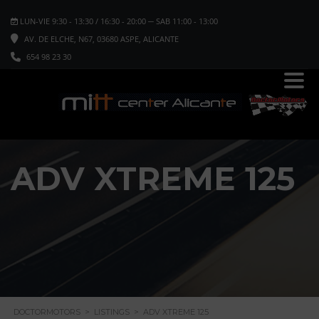
LUN-VIE 9:30 - 13:30 / 16:30 - 20:00 ─ SAB 11:00 - 13:00
AV. DE ELCHE, N67, 03680 ASPE, ALICANTE
654 98 23 30
ADV XTREME 125
DOCTORMOTORS
>
LISTINGS
>
ADV XTREME 125