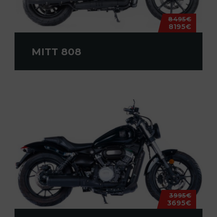
8495€
8195€
MITT 808
3995€
3695€