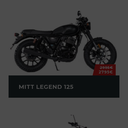
2995€
2795€
MITT LEGEND 125