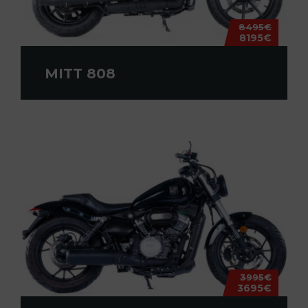
8495€
8195€
MITT 808
3995€
3695€