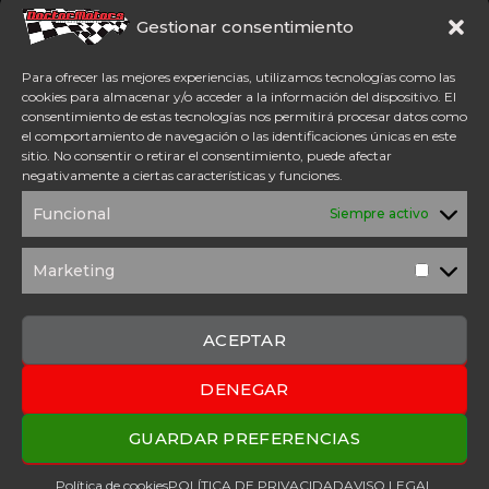
Somos concesionario oficial
CFMoto Y Mitt. Estamos en
Gestionar consentimiento
Aspe (Alicante). Además,
disponemos de servicio
Para ofrecer las mejores experiencias, utilizamos tecnologías como las
técnico oficial Mitt y CFMoto.
cookies para almacenar y/o acceder a la información del dispositivo. El
consentimiento de estas tecnologías nos permitirá procesar datos como
el comportamiento de navegación o las identificaciones únicas en este
Tel: 654 98 23 30
sitio. No consentir o retirar el consentimiento, puede afectar
ACCESO DIRECTO
negativamente a ciertas características y funciones.
TÉRMINOS Y
POLÍTICA DE
Funcional
Siempre activo
CONDICIONES
PRIVACIDAD
POLÍTICA DE
AVISO
COOKIES
LEGAL
Marketing
Marketi
SOLICITUD DE
PRESUPUESTO
CONTACTO
ACEPTAR
DENEGAR
2025 Copyright © Doctor Motors – Desarrollado por
Upanel
Webs
GUARDAR PREFERENCIAS
Política de cookies
POLÍTICA DE PRIVACIDAD
AVISO LEGAL