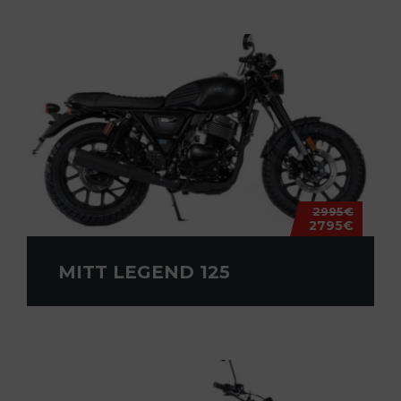
2995€
2795€
MITT LEGEND 125