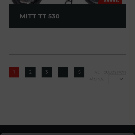
5995€
MITT TT 530
1
2
3
…
5
VEHÍCULOS POR
PÁGINA:
12