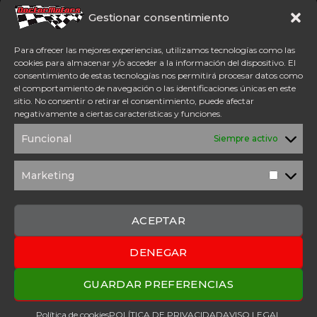
Somos concesionario oficial
CFMoto Y Mitt. Estamos en
Gestionar consentimiento
Aspe (Alicante). Además,
disponemos de servicio
Para ofrecer las mejores experiencias, utilizamos tecnologías como las
técnico oficial Mitt y CFMoto.
cookies para almacenar y/o acceder a la información del dispositivo. El
consentimiento de estas tecnologías nos permitirá procesar datos como
el comportamiento de navegación o las identificaciones únicas en este
Tel: 654 98 23 30
sitio. No consentir o retirar el consentimiento, puede afectar
ACCESO DIRECTO
negativamente a ciertas características y funciones.
TÉRMINOS Y
POLÍTICA DE
Funcional
Siempre activo
CONDICIONES
PRIVACIDAD
POLÍTICA DE
AVISO
COOKIES
LEGAL
Marketing
Marketi
SOLICITUD DE
PRESUPUESTO
CONTACTO
ACEPTAR
DENEGAR
2025 Copyright © Doctor Motors – Desarrollado por
Upanel
Webs
GUARDAR PREFERENCIAS
Política de cookies
POLÍTICA DE PRIVACIDAD
AVISO LEGAL