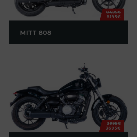
8495€
8195€
MITT 808
3995€
3695€