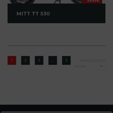
5995€
MITT TT 530
1
2
3
…
5
VEHÍCULOS POR
PÁGINA:
12