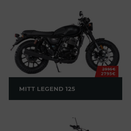
2995€
2795€
MITT LEGEND 125