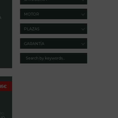
MOTOR
A
PLAZAS
GARANTÍA
95€
N
DO