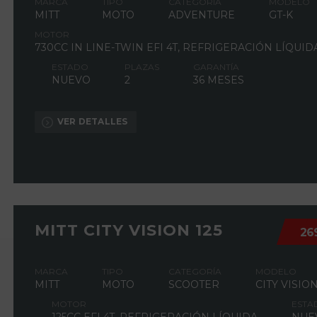
MARCA
TIPO
CATEGORÍA
MODELO
MITT
MOTO
ADVENTURE
GT-K
MOTOR
730CC IN LINE-TWIN EFI 4T, REFRIGERACIÓN LÍQUID
ESTADO
PLAZAS
GARANTÍA
NUEVO
2
36 MESES
VER DETALLES
MITT CITY VISION 125
26
MARCA
TIPO
CATEGORÍA
MODELO
MITT
MOTO
SCOOTER
CITY VISIO
MOTOR
ESTA