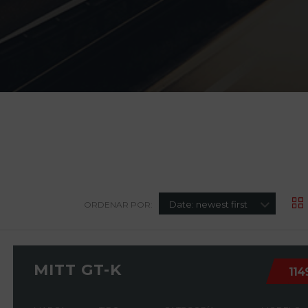
Date: newest first
ORDENAR POR:
MITT GT-K
114