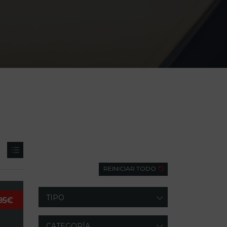
Búsqueda
REINICIAR TODO
TIPO
95€
CATEGORÍA