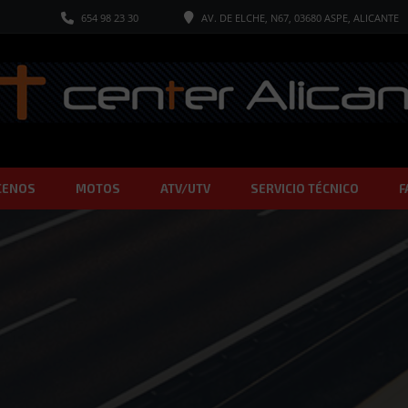
654 98 23 30
AV. DE ELCHE, N67, 03680 ASPE, ALICANTE
CENOS
MOTOS
ATV/UTV
SERVICIO TÉCNICO
F