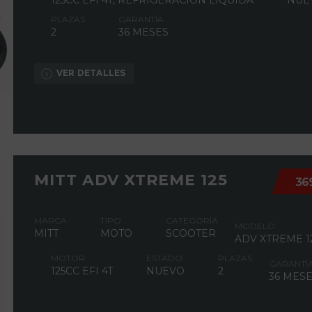
125CC EFI 4T, REFRIGERACIÓN LÍQUIDA
NUE
PLAZAS
GARANTÍA
2
36 MESES
VER DETALLES
MITT ADV XTREME 125
36
MARCA
TIPO
CATEGORÍA
MODELO
MITT
MOTO
SCOOTER
ADV XTREME 1
MOTOR
ESTADO
PLAZAS
GARANTÍ
125CC EFI 4T
NUEVO
2
36 MES