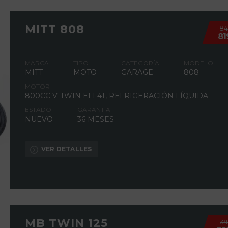
MITT 808
8
81
MARCA
TIPO
CATEGORÍA
MODELO
MITT
MOTO
GARAGE
808
MOTOR
800CC V-TWIN EFI 4T, REFRIGERACIÓN LÍQUIDA
ESTADO
GARANTÍA
NUEVO
36 MESES
VER DETALLES
MB TWIN 125
3