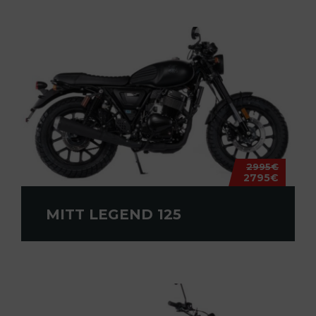
2995€
2795€
MITT LEGEND 125