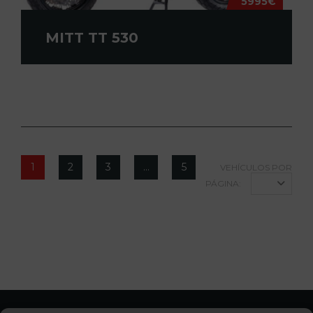
5995€
MITT TT 530
1
2
3
…
5
VEHÍCULOS POR
PÁGINA:
12