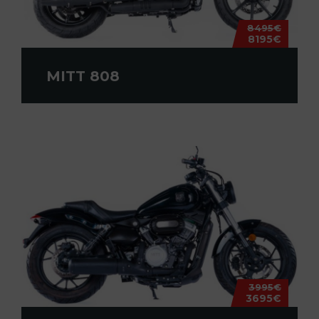
8495€
8195€
MITT 808
3995€
3695€