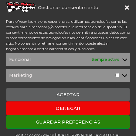
Somos concesionario oficial
CFMoto Y Mitt. Estamos en
Gestionar consentimiento
Aspe (Alicante). Además,
disponemos de servicio
Para ofrecer las mejores experiencias, utilizamos tecnologías como las
técnico oficial Mitt y CFMoto.
cookies para almacenar y/o acceder a la información del dispositivo. El
consentimiento de estas tecnologías nos permitirá procesar datos como
el comportamiento de navegación o las identificaciones únicas en este
Tel: 654 98 23 30
sitio. No consentir o retirar el consentimiento, puede afectar
ACCESO DIRECTO
negativamente a ciertas características y funciones.
TÉRMINOS Y
POLÍTICA DE
Funcional
Siempre activo
CONDICIONES
PRIVACIDAD
POLÍTICA DE
AVISO
COOKIES
LEGAL
Marketing
Marketi
SOLICITUD DE
PRESUPUESTO
CONTACTO
ACEPTAR
DENEGAR
2025 Copyright © Doctor Motors – Desarrollado por
Upanel
Webs
GUARDAR PREFERENCIAS
Política de cookies
POLÍTICA DE PRIVACIDAD
AVISO LEGAL