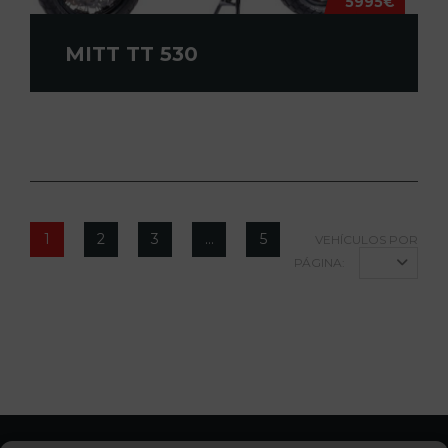
5995€
MITT TT 530
1
2
3
…
5
VEHÍCULOS POR
PÁGINA:
12