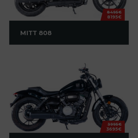
8495€
8195€
MITT 808
3995€
3695€