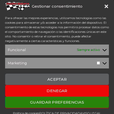
Somos concesionario oficial
CFMoto Y Mitt. Estamos en
Gestionar consentimiento
Aspe (Alicante). Además,
disponemos de servicio
Para ofrecer las mejores experiencias, utilizamos tecnologías como las
técnico oficial Mitt y CFMoto.
cookies para almacenar y/o acceder a la información del dispositivo. El
consentimiento de estas tecnologías nos permitirá procesar datos como
el comportamiento de navegación o las identificaciones únicas en este
Tel: 654 98 23 30
sitio. No consentir o retirar el consentimiento, puede afectar
ACCESO DIRECTO
negativamente a ciertas características y funciones.
TÉRMINOS Y
POLÍTICA DE
Funcional
Siempre activo
CONDICIONES
PRIVACIDAD
POLÍTICA DE
AVISO
COOKIES
LEGAL
Marketing
Marketi
SOLICITUD DE
PRESUPUESTO
CONTACTO
ACEPTAR
DENEGAR
2025 Copyright © Doctor Motors – Desarrollado por
Upanel
Webs
GUARDAR PREFERENCIAS
Política de cookies
POLÍTICA DE PRIVACIDAD
AVISO LEGAL