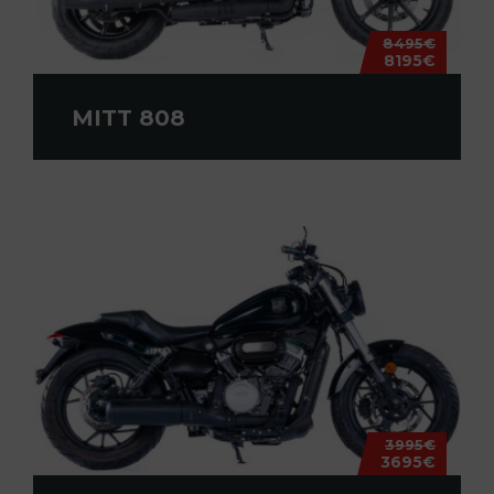
8495€
8195€
MITT 808
3995€
3695€