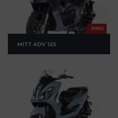
3195€
MITT ADV 125