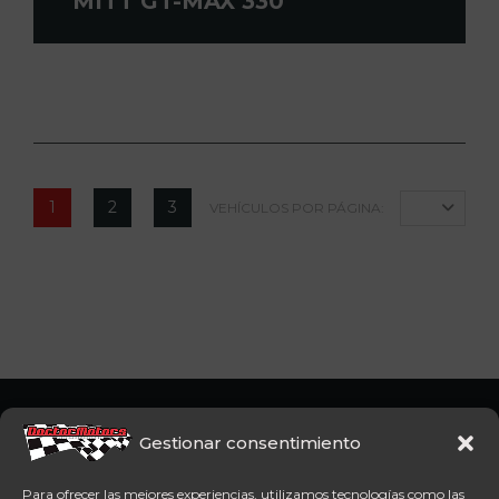
MITT GT-MAX 330
1
2
3
VEHÍCULOS POR PÁGINA:
18
Somos concesionario oficial
CFMoto Y Mitt. Estamos en
Gestionar consentimiento
Aspe (Alicante). Además,
disponemos de servicio
Para ofrecer las mejores experiencias, utilizamos tecnologías como las