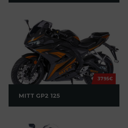
3795€
MITT GP2 125