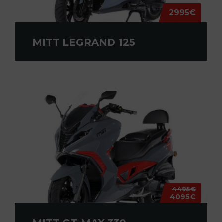
2995€
MITT LEGRAND 125
4495€
4095€