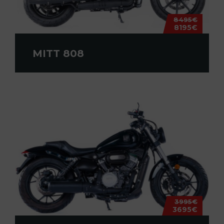
8495€
8195€
MITT 808
3995€
3695€