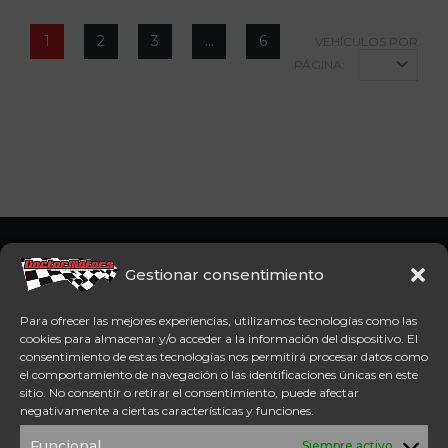
1
2
3
…
6
VEHÍCULOS POR
PÁGINA:
9
Somos concesionario oficial
CFMoto Y Mitt. Estamos en
Gestionar consentimiento
Aspe (Alicante). Además,
disponemos de servicio
Para ofrecer las mejores experiencias, utilizamos tecnologías como las
técnico oficial Mitt y CFMoto.
cookies para almacenar y/o acceder a la información del dispositivo. El
consentimiento de estas tecnologías nos permitirá procesar datos como
el comportamiento de navegación o las identificaciones únicas en este
Tel: 654 98 23 30
sitio. No consentir o retirar el consentimiento, puede afectar
ACCESO DIRECTO
negativamente a ciertas características y funciones.
TÉRMINOS Y
POLÍTICA DE
Funcional
Siempre activo