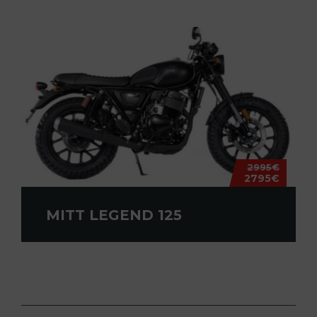
2995€
2795€
MITT LEGEND 125