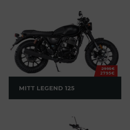
2995€
2795€
MITT LEGEND 125