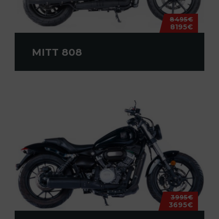
8495€
8195€
MITT 808
3995€
3695€