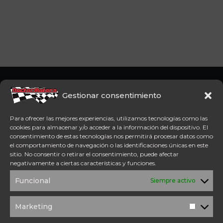
Somos concesionario oficial
CFMoto Y Mitt. Estamos en
Gestionar consentimiento
Aspe (Alicante). Además,
disponemos de servicio
Para ofrecer las mejores experiencias, utilizamos tecnologías como las
técnico oficial Mitt y CFMoto.
cookies para almacenar y/o acceder a la información del dispositivo. El
consentimiento de estas tecnologías nos permitirá procesar datos como
el comportamiento de navegación o las identificaciones únicas en este
Tel: 654 98 23 30
sitio. No consentir o retirar el consentimiento, puede afectar
ACCESO DIRECTO
negativamente a ciertas características y funciones.
TÉRMINOS Y
POLÍTICA DE
Funcional
Siempre activo
CONDICIONES
PRIVACIDAD
POLÍTICA DE
AVISO
COOKIES
LEGAL
Marketing
Marketi
SOLICITUD DE