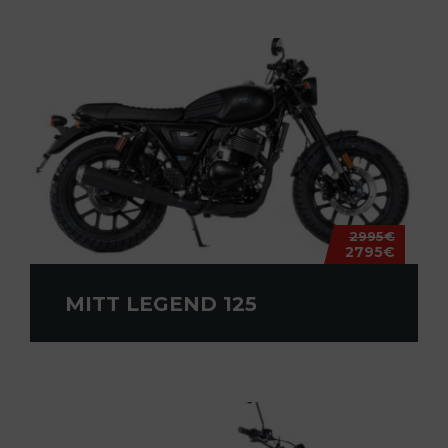
2995€
2795€
MITT LEGEND 125