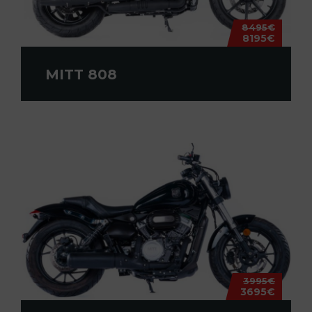
8495€
8195€
MITT 808
3995€
3695€