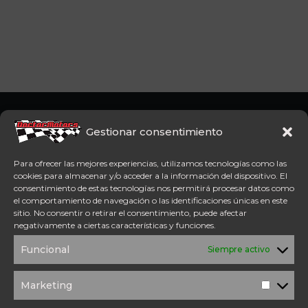
Somos concesionario oficial
CFMoto Y Mitt. Estamos en
Gestionar consentimiento
Aspe (Alicante). Además,
disponemos de servicio
Para ofrecer las mejores experiencias, utilizamos tecnologías como las
técnico oficial Mitt y CFMoto.
cookies para almacenar y/o acceder a la información del dispositivo. El
consentimiento de estas tecnologías nos permitirá procesar datos como
el comportamiento de navegación o las identificaciones únicas en este
Tel: 654 98 23 30
sitio. No consentir o retirar el consentimiento, puede afectar
ACCESO DIRECTO
negativamente a ciertas características y funciones.
TÉRMINOS Y
POLÍTICA DE
Funcional
Siempre activo
CONDICIONES
PRIVACIDAD
POLÍTICA DE
AVISO
COOKIES
LEGAL
Marketing
Marketi
SOLICITUD DE