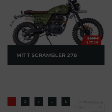
2995€
2795€
MITT SCRAMBLER 278
1
2
3
…
5
VEHÍCULOS POR
PÁGINA: