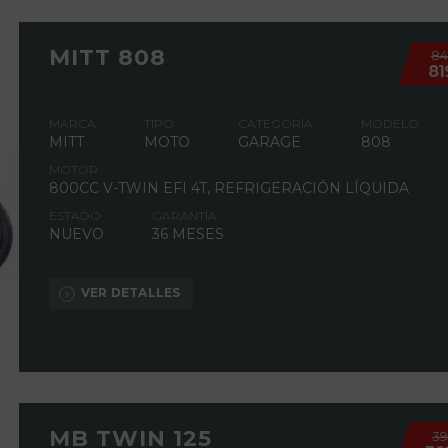
MITT 808
8
81
MARCA
TIPO
CATEGORÍA
MODELO
MITT
MOTO
GARAGE
808
MOTOR
800CC V-TWIN EFI 4T, REFRIGERACIÓN LÍQUIDA
ESTADO
GARANTÍA
NUEVO
36 MESES
VER DETALLES
MB TWIN 125
3