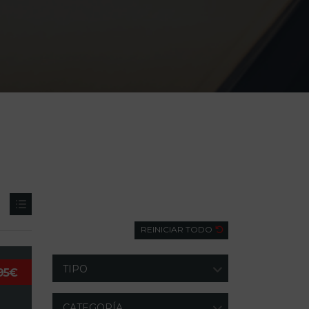
Búsqueda
REINICIAR TODO
TIPO
95€
CATEGORÍA