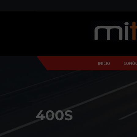
INICIO
CONÓ
400S