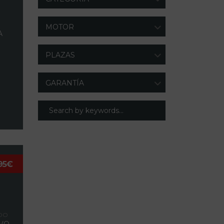
MOTOR
A
PLAZAS
GARANTÍA
95€
N
DO