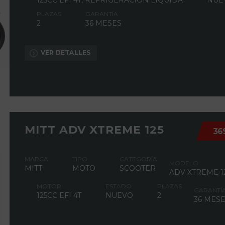
125CC EFI 4T, REFRIGERACIÓN LÍQUIDA
NUE
PLAZAS
GARANTÍA
2
36 MESES
VER DETALLES
MITT ADV XTREME 125
36
MARCA
TIPO
CATEGORÍA
MODELO
MITT
MOTO
SCOOTER
ADV XTREME 1
MOTOR
ESTADO
PLAZAS
GARANTÍ
125CC EFI 4T
NUEVO
2
36 MES