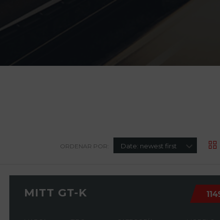
Date: newest first
ORDENAR POR:
MITT GT-K
114