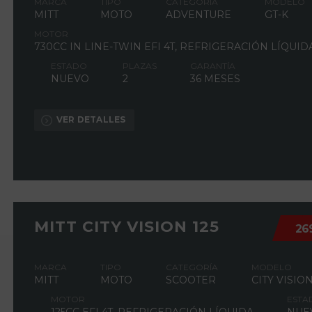
MARCA
TIPO
CATEGORÍA
MODELO
MITT
MOTO
ADVENTURE
GT-K
MOTOR
730CC IN LINE-TWIN EFI 4T, REFRIGERACIÓN LÍQUID
ESTADO
PLAZAS
GARANTÍA
NUEVO
2
36 MESES
VER DETALLES
MITT CITY VISION 125
26
MARCA
TIPO
CATEGORÍA
MODELO
MITT
MOTO
SCOOTER
CITY VISIO
MOTOR
ESTA