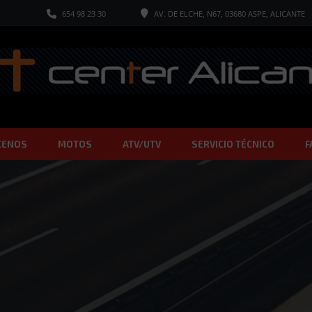
654 98 23 30
AV. DE ELCHE, N67, 03680 ASPE, ALICANTE
CENOS
MOTOS
ATV/UTV
SERVICIO TÉCNICO
F