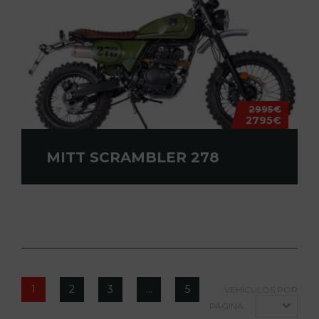
2995€
2795€
MITT SCRAMBLER 278
1
2
3
…
5
VEHÍCULOS POR
PÁGINA: