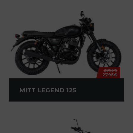
2995€
2795€
MITT LEGEND 125