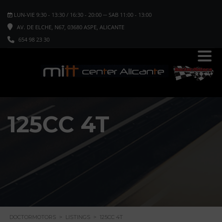
LUN-VIE 9:30 - 13:30 / 16:30 - 20:00 ─ SAB 11:00 - 13:00
AV. DE ELCHE, N67, 03680 ASPE, ALICANTE
654 98 23 30
125CC 4T
DOCTORMOTORS
>
LISTINGS
>
125CC 4T