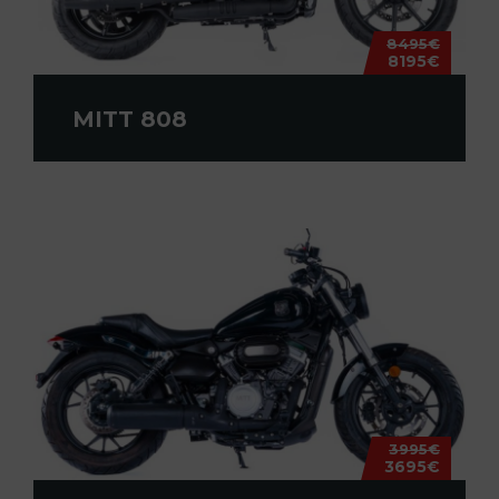
8495€
8195€
MITT 808
3995€
3695€