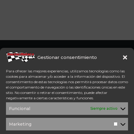
Somos concesionario oficial
CFMoto Y Mitt. Estamos en
Gestionar consentimiento
Aspe (Alicante). Además,
disponemos de servicio
Para ofrecer las mejores experiencias, utilizamos tecnologías como las
técnico oficial Mitt y CFMoto.
cookies para almacenar y/o acceder a la información del dispositivo. El
consentimiento de estas tecnologías nos permitirá procesar datos como
el comportamiento de navegación o las identificaciones únicas en este
Tel: 654 98 23 30
sitio. No consentir o retirar el consentimiento, puede afectar
ACCESO DIRECTO
negativamente a ciertas características y funciones.
TÉRMINOS Y
POLÍTICA DE
Funcional
Siempre activo
CONDICIONES
PRIVACIDAD
POLÍTICA DE
AVISO
COOKIES
LEGAL
Marketing
Marketi
SOLICITUD DE