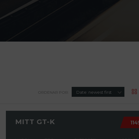
Date: newest first
ORDENAR POR:
MITT GT-K
114