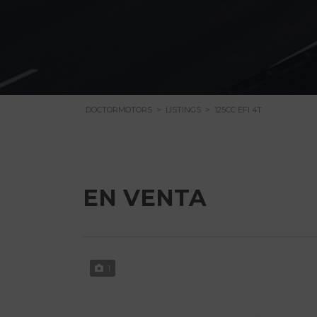
DOCTORMOTORS
>
LISTINGS
>
125CC EFI 4T
EN VENTA
1