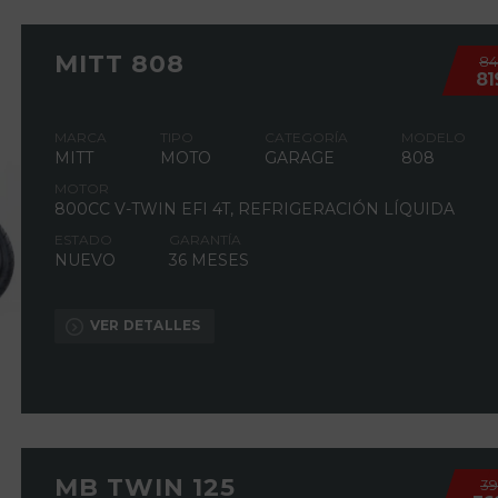
MITT 808
8
81
MARCA
TIPO
CATEGORÍA
MODELO
MITT
MOTO
GARAGE
808
MOTOR
800CC V-TWIN EFI 4T, REFRIGERACIÓN LÍQUIDA
ESTADO
GARANTÍA
NUEVO
36 MESES
VER DETALLES
MB TWIN 125
3