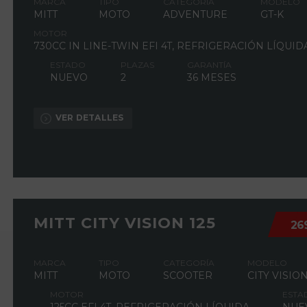
MARCA
TIPO
CATEGORÍA
MODELO
MITT
MOTO
ADVENTURE
GT-K
MOTOR
730CC IN LINE-TWIN EFI 4T, REFRIGERACIÓN LÍQUID
ESTADO
PLAZAS
GARANTÍA
NUEVO
2
36 MESES
VER DETALLES
MITT CITY VISION 125
26
MARCA
TIPO
CATEGORÍA
MODELO
MITT
MOTO
SCOOTER
CITY VISIO
MOTOR
ESTA