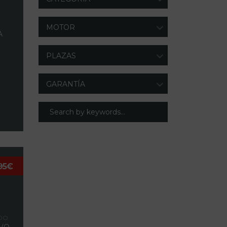
MOTOR
A
PLAZAS
GARANTÍA
95€
N
DO