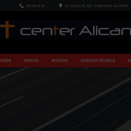
654 98 23 30
AV. DE ELCHE, N67, 03680 ASPE, ALICANTE
CENOS
MOTOS
ATV/UTV
SERVICIO TÉCNICO
F