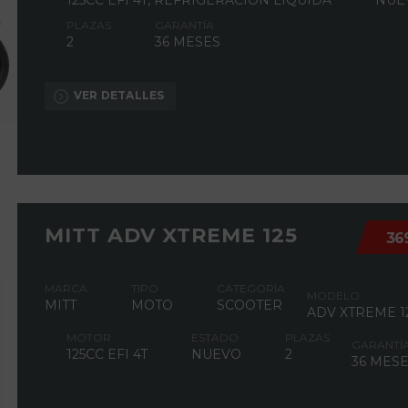
125CC EFI 4T, REFRIGERACIÓN LÍQUIDA
NUE
PLAZAS
GARANTÍA
2
36 MESES
VER DETALLES
MITT ADV XTREME 125
36
MARCA
TIPO
CATEGORÍA
MODELO
MITT
MOTO
SCOOTER
ADV XTREME 1
MOTOR
ESTADO
PLAZAS
GARANTÍ
125CC EFI 4T
NUEVO
2
36 MES