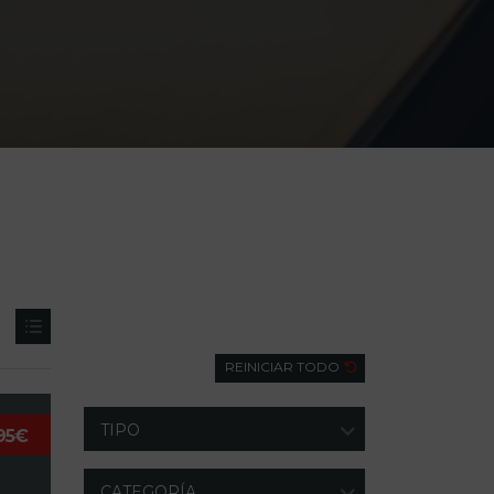
Búsqueda
REINICIAR TODO
TIPO
95€
CATEGORÍA