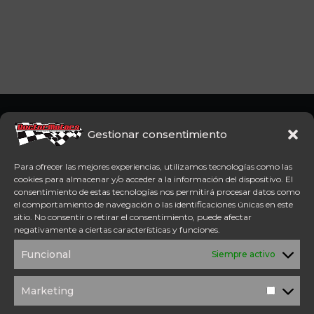
Somos concesionario oficial
CFMoto Y Mitt. Estamos en
Gestionar consentimiento
Aspe (Alicante). Además,
disponemos de servicio
Para ofrecer las mejores experiencias, utilizamos tecnologías como las
técnico oficial Mitt y CFMoto.
cookies para almacenar y/o acceder a la información del dispositivo. El
consentimiento de estas tecnologías nos permitirá procesar datos como
el comportamiento de navegación o las identificaciones únicas en este
Tel: 654 98 23 30
sitio. No consentir o retirar el consentimiento, puede afectar
ACCESO DIRECTO
negativamente a ciertas características y funciones.
TÉRMINOS Y
POLÍTICA DE
Funcional
Siempre activo
CONDICIONES
PRIVACIDAD
POLÍTICA DE
AVISO
COOKIES
LEGAL
Marketing
Marketi
SOLICITUD DE