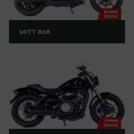
8495€
8195€
MITT 808
3995€
3695€