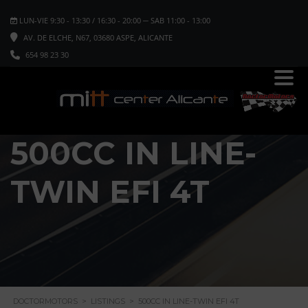
LUN-VIE 9:30 - 13:30 / 16:30 - 20:00 ─ SAB 11:00 - 13:00
AV. DE ELCHE, N67, 03680 ASPE, ALICANTE
654 98 23 30
500CC IN LINE-
TWIN EFI 4T
DOCTORMOTORS
>
LISTINGS
>
500CC IN LINE-TWIN EFI 4T