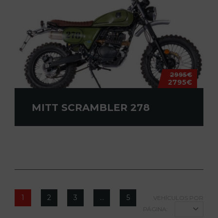
2995€
2795€
MITT SCRAMBLER 278
1
2
3
…
5
VEHÍCULOS POR
PÁGINA: