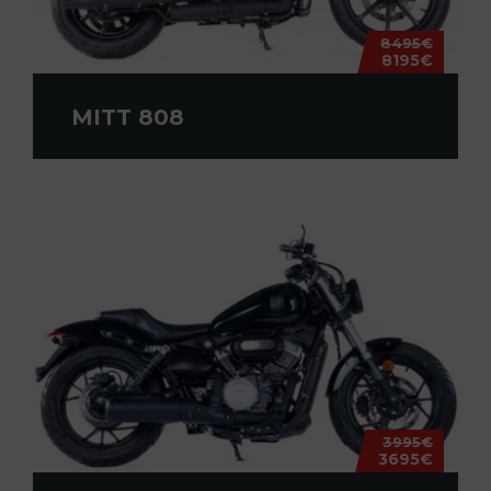
8495€
8195€
MITT 808
3995€
3695€