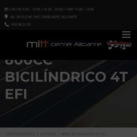
LUN-VIE 9:30 - 13:30 / 16:30 - 20:00 ─ SAB 11:00 - 13:00
AV. DE ELCHE, N67, 03680 ASPE, ALICANTE
654 98 23 30
800CC
BICILÍNDRICO 4T
EFI
DOCTORMOTORS
>
LISTINGS
>
800CC BICILÍNDRICO 4T EFI