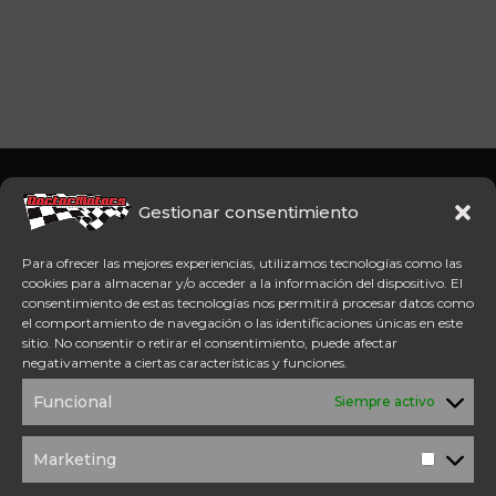
Somos concesionario oficial
CFMoto Y Mitt. Estamos en
Gestionar consentimiento
Aspe (Alicante). Además,
disponemos de servicio
Para ofrecer las mejores experiencias, utilizamos tecnologías como las
técnico oficial Mitt y CFMoto.
cookies para almacenar y/o acceder a la información del dispositivo. El
consentimiento de estas tecnologías nos permitirá procesar datos como
el comportamiento de navegación o las identificaciones únicas en este
Tel: 654 98 23 30
sitio. No consentir o retirar el consentimiento, puede afectar
ACCESO DIRECTO
negativamente a ciertas características y funciones.
TÉRMINOS Y
POLÍTICA DE
Funcional
Siempre activo
CONDICIONES
PRIVACIDAD
POLÍTICA DE
AVISO
COOKIES
LEGAL
Marketing
Marketi
SOLICITUD DE