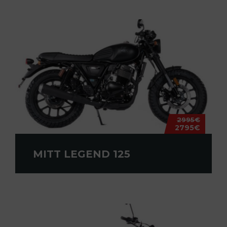
2995€
2795€
MITT LEGEND 125