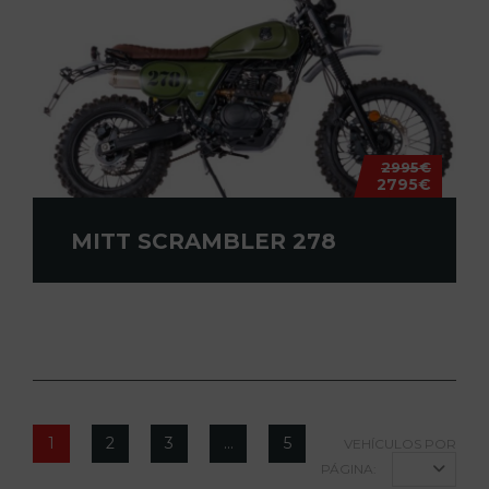
2995€
2795€
MITT SCRAMBLER 278
1
2
3
…
5
VEHÍCULOS POR
PÁGINA: