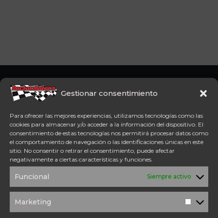
Somos concesionario oficial
CFMoto Y Mitt. Estamos en
Gestionar consentimiento
Aspe (Alicante). Además,
disponemos de servicio
Para ofrecer las mejores experiencias, utilizamos tecnologías como las
técnico oficial Mitt y CFMoto.
cookies para almacenar y/o acceder a la información del dispositivo. El
consentimiento de estas tecnologías nos permitirá procesar datos como
el comportamiento de navegación o las identificaciones únicas en este
Tel: 654 98 23 30
sitio. No consentir o retirar el consentimiento, puede afectar
ACCESO DIRECTO
negativamente a ciertas características y funciones.
TÉRMINOS Y
POLÍTICA DE
Funcional
Siempre activo
CONDICIONES
PRIVACIDAD
POLÍTICA DE
AVISO
COOKIES
LEGAL
Marketing
Marketi
SOLICITUD DE