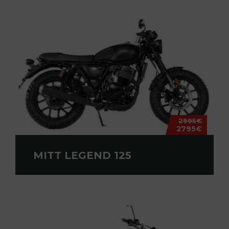
2995€
2795€
MITT LEGEND 125