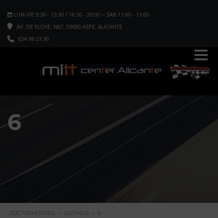
LUN-VIE 9:30 - 13:30 / 16:30 - 20:00 ─ SAB 11:00 - 13:00
AV. DE ELCHE, N67, 03680 ASPE, ALICANTE
654 98 23 30
6
DOCTORMOTORS
>
LISTINGS
>
6