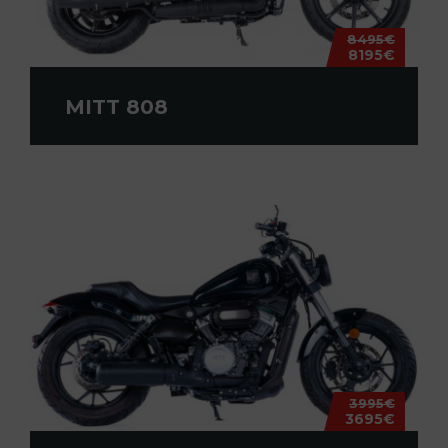
8495€
8195€
MITT 808
3995€
3695€