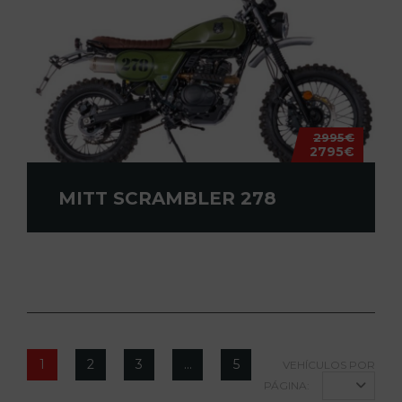
2995€
2795€
MITT SCRAMBLER 278
1
2
3
…
5
VEHÍCULOS POR
PÁGINA: