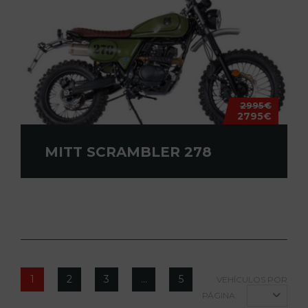
2995€
2795€
MITT SCRAMBLER 278
1
2
3
…
5
VEHÍCULOS POR
PÁGINA: