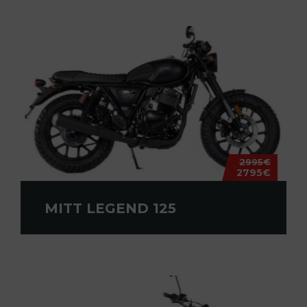
2995€
2795€
MITT LEGEND 125