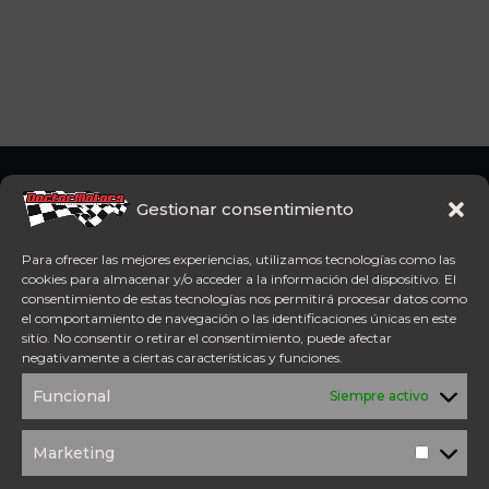
Somos concesionario oficial
CFMoto Y Mitt. Estamos en
Gestionar consentimiento
Aspe (Alicante). Además,
disponemos de servicio
Para ofrecer las mejores experiencias, utilizamos tecnologías como las
técnico oficial Mitt y CFMoto.
cookies para almacenar y/o acceder a la información del dispositivo. El
consentimiento de estas tecnologías nos permitirá procesar datos como
el comportamiento de navegación o las identificaciones únicas en este
Tel: 654 98 23 30
sitio. No consentir o retirar el consentimiento, puede afectar
ACCESO DIRECTO
negativamente a ciertas características y funciones.
TÉRMINOS Y
POLÍTICA DE
Funcional
Siempre activo
CONDICIONES
PRIVACIDAD
POLÍTICA DE
AVISO
COOKIES
LEGAL
Marketing
Marketi
SOLICITUD DE