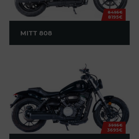
8495€
8195€
MITT 808
3995€
3695€