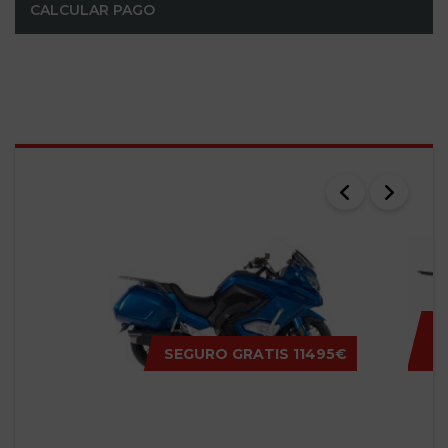
CALCULAR PAGO
SEARCH RESULTS
SEGURO GRATIS
11495€
MITT GT-K
MITT