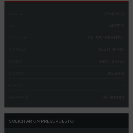
CFMOTO
MARCA
MOTO
TIPO
CX-SE, INFANTIL
CATEGORÍA
Youth E-MX
MODELO
48V - 24Ah
MOTOR
NUEVO
ESTADO
-
PLAZAS
36 meses
GARANTÍA
SOLICITAR UN PRESUPUESTO