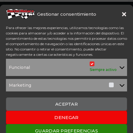
Somos concesionario oficial
Gestionar consentimiento
CFMoto Y Mitt. Estamos en
Aspe (Alicante). Además,
Para ofrecer las mejores experiencias, utilizamos tecnologías como las
disponemos de servicio
cookies para almacenar y/o acceder a la información del dispositivo. El
técnico oficial Mitt y CFMoto.
consentimiento de estas tecnologías nos permitirá procesar datos como
el comportamiento de navegación o las identificaciones únicas en este
sitio. No consentir o retirar el consentimiento, puede afectar
Tel: 654 98 23 30
negativamente a ciertas características y funciones.
ACCESO DIRECTO
Funcional
TÉRMINOS Y
POLÍTICA DE
Siempre activo
CONDICIONES
PRIVACIDAD
POLÍTICA DE
AVISO
COOKIES
LEGAL
Marketing
Marketi
SOLICITUD DE
PRESUPUESTO
CONTACTO
ACEPTAR
DENEGAR
2025 Copyright © Doctor Motors – Desarrollado por
Upanel
Webs
GUARDAR PREFERENCIAS