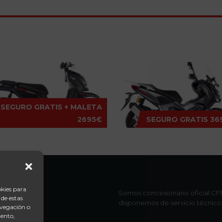
SEGURO GRATIS + MALETA
2695€
SEGURO GRATIS
36
 CITY VISION 125
MITT ADV XTREME 125
okies para
Somos concesionario oficial CFM
 de estas
disponemos de servicio técnico 
avegación o
iento,