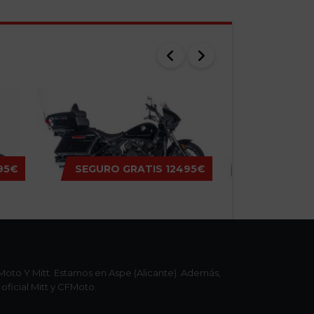
95€
SEGURO GRATIS
12495€
SEGURO 
MITT TRAVELLER 808
MITT BIG FOOT 
oto Y Mitt. Estamos en Aspe (Alicante). Además,
oficial Mitt y CFMoto.