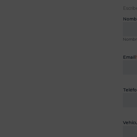
Escríb
Nomb
Nombr
Email
(
Teléf
Vehícu