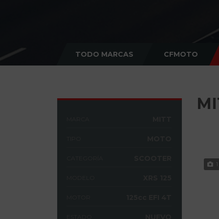
TODO MARCAS
CFMOTO
MI
MITT
MARCA
MOTO
TIPO
SCOOTER
CATEGORÍA
1
XRS 125
MODELO
125cc EFI 4T
MOTOR
NUEVO
ESTADO