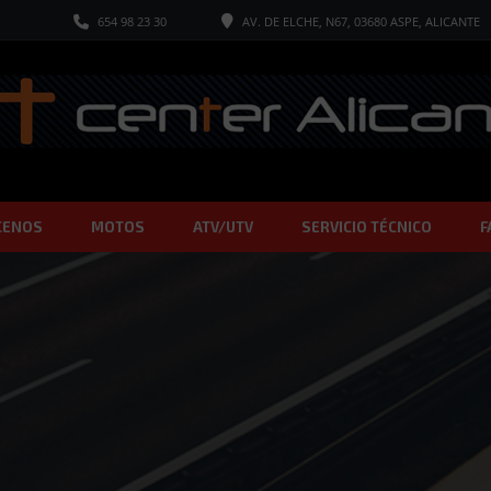
654 98 23 30
AV. DE ELCHE, N67, 03680 ASPE, ALICANTE
CENOS
MOTOS
ATV/UTV
SERVICIO TÉCNICO
F