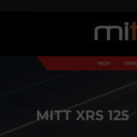
INICIO
CONÓ
MITT XRS 125