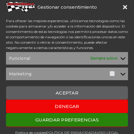
Somos concesionario oficial
CFMoto Y Mitt. Estamos en
Gestionar consentimiento
Aspe (Alicante). Además,
disponemos de servicio
Para ofrecer las mejores experiencias, utilizamos tecnologías como las
técnico oficial Mitt y CFMoto.
cookies para almacenar y/o acceder a la información del dispositivo. El
consentimiento de estas tecnologías nos permitirá procesar datos como
el comportamiento de navegación o las identificaciones únicas en este
Tel: 654 98 23 30
sitio. No consentir o retirar el consentimiento, puede afectar
ACCESO DIRECTO
negativamente a ciertas características y funciones.
TÉRMINOS Y
POLÍTICA DE
Funcional
Siempre activo
CONDICIONES
PRIVACIDAD
POLÍTICA DE
AVISO
COOKIES
LEGAL
Marketing
Marketi
SOLICITUD DE
PRESUPUESTO
CONTACTO
ACEPTAR
DENEGAR
2025 Copyright © Doctor Motors – Desarrollado por
Upanel
Webs
GUARDAR PREFERENCIAS
Política de cookies
POLÍTICA DE PRIVACIDAD
AVISO LEGAL