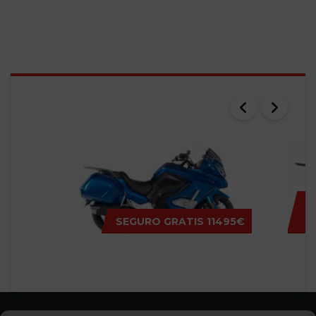
SEARCH RESULTS
SEGURO GRATIS
11495€
MITT GT-K
MITT