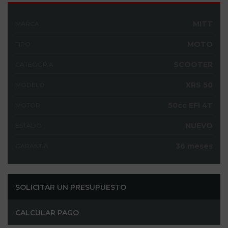
MITT
MARCA
MOTO
TIPO
SCOOTER
CATEGORÍA
XRS 50
MODELO
50cc EFI 4T
MOTOR
NUEVO
ESTADO
36 meses
GARANTÍA
SOLICITAR UN PRESUPUESTO
CALCULAR PAGO