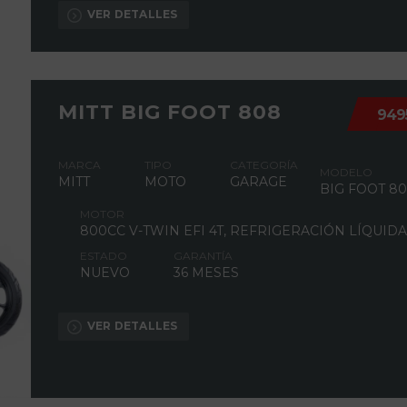
VER DETALLES
MITT BIG FOOT 808
949
MARCA
TIPO
CATEGORÍA
MODELO
MITT
MOTO
GARAGE
BIG FOOT 8
MOTOR
800CC V-TWIN EFI 4T, REFRIGERACIÓN LÍQUIDA
ESTADO
GARANTÍA
NUEVO
36 MESES
VER DETALLES