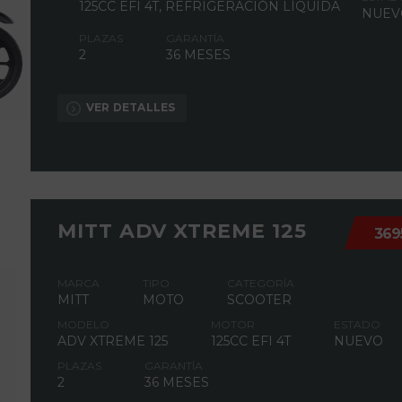
125CC EFI 4T, REFRIGERACIÓN LÍQUIDA
NUEV
PLAZAS
GARANTÍA
2
36 MESES
VER DETALLES
MITT ADV XTREME 125
369
MARCA
TIPO
CATEGORÍA
MITT
MOTO
SCOOTER
MODELO
MOTOR
ESTADO
ADV XTREME 125
125CC EFI 4T
NUEVO
PLAZAS
GARANTÍA
2
36 MESES