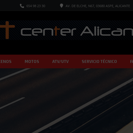
654 98 23 30
AV. DE ELCHE, N67, 03680 ASPE, ALICANTE
CENOS
MOTOS
ATV/UTV
SERVICIO TÉCNICO
F