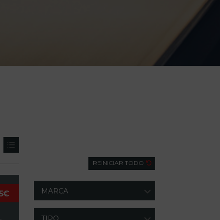
Búsqueda
REINICIAR TODO
MARCA
5€
TIPO