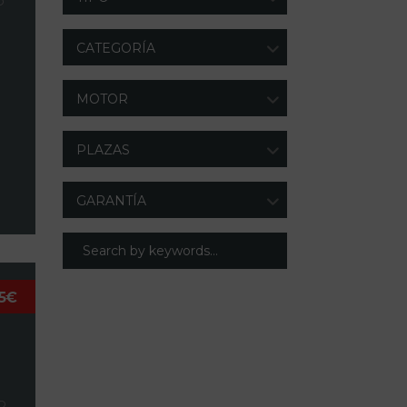
O
CATEGORÍA
MOTOR
PLAZAS
GARANTÍA
5€
O