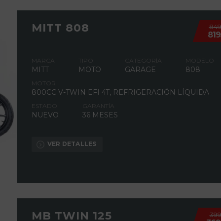
MITT 808
84
81
MARCA
TIPO
CATEGORÍA
MODELO
MITT
MOTO
GARAGE
808
MOTOR
800CC V-TWIN EFI 4T, REFRIGERACIÓN LÍQUIDA
ESTADO
GARANTÍA
NUEVO
36 MESES
VER DETALLES
MB TWIN 125
39