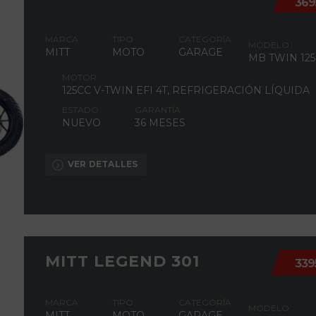
369
MARCA
TIPO
CATEGORÍA
MODELO
MITT
MOTO
GARAGE
MB TWIN 125
MOTOR
125CC V-TWIN EFI 4T, REFRIGERACIÓN LÍQUIDA
ESTADO
GARANTÍA
NUEVO
36 MESES
VER DETALLES
MITT LEGEND 301
339
MARCA
TIPO
CATEGORÍA
MODELO
MITT
MOTO
GARAGE