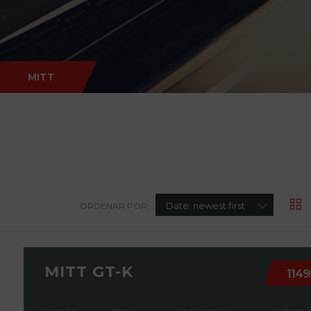
MITT
Date: newest first
ORDENAR POR:
MITT GT-K
1149