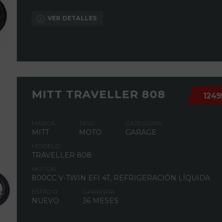
VER DETALLES
MITT TRAVELLER 808
1249
MARCA
TIPO
CATEGORÍA
MITT
MOTO
GARAGE
MODELO
TRAVELLER 808
MOTOR
800CC V-TWIN EFI 4T, REFRIGERACIÓN LÍQUIDA
ESTADO
GARANTÍA
NUEVO
36 MESES