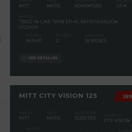
MARCA
TIPO
CATEGORÍA
MODEL
MITT
MOTO
ADVENTURE
GT-K
MOTOR
730CC IN LINE-TWIN EFI 4T, REFRIGERACIÓN
LÍQUIDA
ESTADO
PLAZAS
GARANTÍA
NUEVO
2
36 MESES
VER DETALLES
MITT CITY VISION 125
269
MARCA
TIPO
CATEGORÍA
MODELO
MITT
MOTO
SCOOTER
CITY VISION
MOTOR
ESTAD