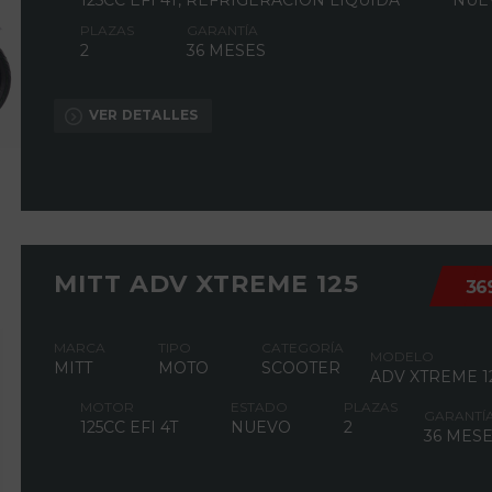
125CC EFI 4T, REFRIGERACIÓN LÍQUIDA
NUE
PLAZAS
GARANTÍA
2
36 MESES
VER DETALLES
MITT ADV XTREME 125
36
MARCA
TIPO
CATEGORÍA
MODELO
MITT
MOTO
SCOOTER
ADV XTREME 1
MOTOR
ESTADO
PLAZAS
GARANTÍ
125CC EFI 4T
NUEVO
2
36 MES