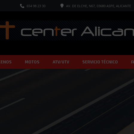
654 98 23 30
AV. DE ELCHE, N67, 03680 ASPE, ALICANTE
CENOS
MOTOS
ATV/UTV
SERVICIO TÉCNICO
F