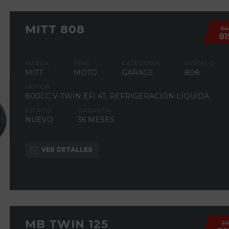
MITT 808
8
81
MARCA
TIPO
CATEGORÍA
MODELO
MITT
MOTO
GARAGE
808
MOTOR
800CC V-TWIN EFI 4T, REFRIGERACIÓN LÍQUIDA
ESTADO
GARANTÍA
NUEVO
36 MESES
VER DETALLES
MB TWIN 125
3