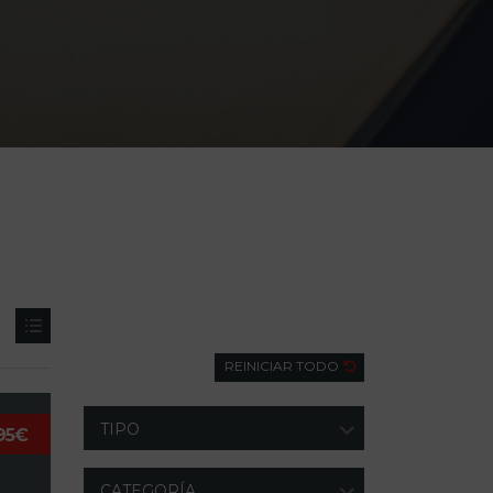
Búsqueda
REINICIAR TODO
TIPO
95€
CATEGORÍA