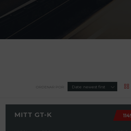
Date: newest first
ORDENAR POR:
MITT GT-K
114