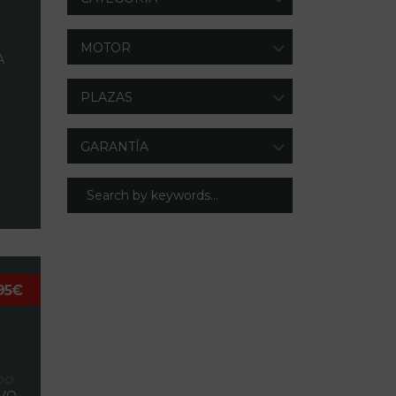
MOTOR
A
PLAZAS
GARANTÍA
95€
N
DO