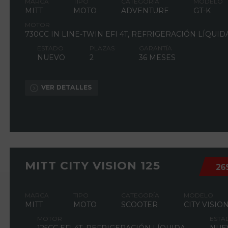
MARCA
TIPO
CATEGORÍA
MODELO
MITT
MOTO
ADVENTURE
GT-K
MOTOR
730CC IN LINE-TWIN EFI 4T, REFRIGERACIÓN LÍQUID
ESTADO
PLAZAS
GARANTÍA
NUEVO
2
36 MESES
VER DETALLES
MITT CITY VISION 125
26
MARCA
TIPO
CATEGORÍA
MODELO
MITT
MOTO
SCOOTER
CITY VISIO
MOTOR
ESTA